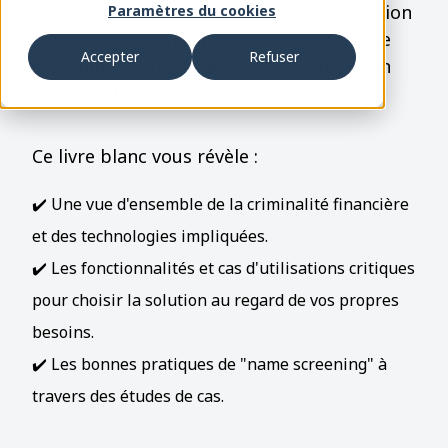
finance pour vous offrir une compréhension
Paramètres du cookies
globale des solutions logicielles de "name
Accepter
Refuser
screening" et de ce domaine complexe en
perpétuelle évolution.
Ce livre blanc vous révèle :
✔️ Une vue d'ensemble de la criminalité financière
et des technologies impliquées.
✔️ Les fonctionnalités et cas d'utilisations critiques
pour choisir la solution au regard de vos propres
besoins.
✔️ Les bonnes pratiques de "name screening" à
travers des études de cas.