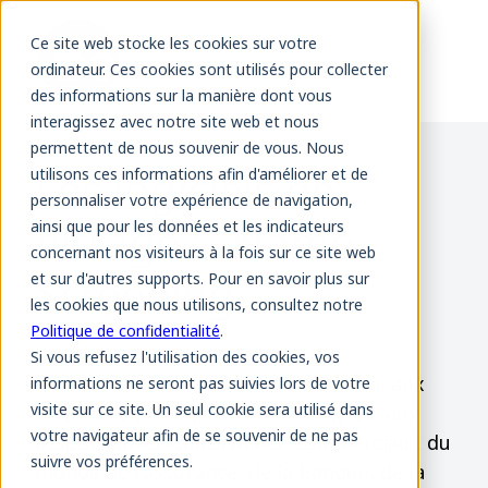
Ce site web stocke les cookies sur votre
ordinateur. Ces cookies sont utilisés pour collecter
des informations sur la manière dont vous
interagissez avec notre site web et nous
permettent de nous souvenir de vous. Nous
Les logiciels de
utilisons ces informations afin d'améliorer et de
personnaliser votre expérience de navigation,
filtrage
: "Name
ainsi que pour les données et les indicateurs
concernant nos visiteurs à la fois sur ce site web
Screening"
et sur d'autres supports. Pour en savoir plus sur
les cookies que nous utilisons, consultez notre
Politique de confidentialité
.
Si vous refusez l'utilisation des cookies, vos
Cet ouvrage s'adresse aux dirigeants, aux
informations ne seront pas suivies lors de votre
visite sur ce site. Un seul cookie sera utilisé dans
directions juridiques, informatiques, aux
votre navigateur afin de se souvenir de ne pas
responsables conformités, commerciaux du
suivre vos préférences.
monde de l'assurance, de la banque, de la